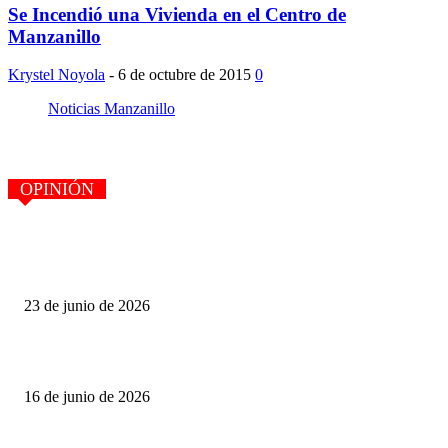
Se Incendió una Vivienda en el Centro de
Manzanillo
Krystel Noyola
-
6 de octubre de 2015
0
Noticias Manzanillo
OPINIÓN
PERSPECTIVA POLÍTICA, por Felipe Díaz Cortez. LAS OPORTUNI
NO SE DAN EN MACETA
23 de junio de 2026
PERSPECTIVA POLÍTICA, Felipe Díaz Cortez
16 de junio de 2026