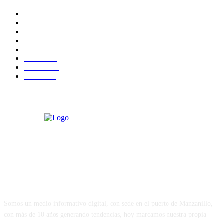
Actualidad
7464
Estado
6773
Justicia
4452
Portada
2043
Nacional
1543
Salud
1048
Política
925
Puerto
867
Sobre Nosotros
Somos un medio informativo digital, con sede en el puerto de Manzanillo,
con más de 10 años generando tendencias, hoy marcamos nuestra propia