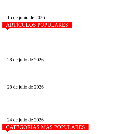
Senadora Ana Karen Hernández: La soberanía Energética se construye des
Colima
15 de junio de 2026
ARTÍCULOS POPULARES
El movimiento de carga en el primer semestre creció 4.9% en el puerto de
Manzanillo, respecto del 2025 pero es menor al 2024.
28 de julio de 2026
La mitad de camiones viajan con sobrepeso en carreteras de México.
28 de julio de 2026
Pudieran Anular la «Asamblea» con la que intentan destituir a José Ojeda, 
sindicato de SSA-México.
24 de julio de 2026
CATEGORÍAS MÁS POPULARES