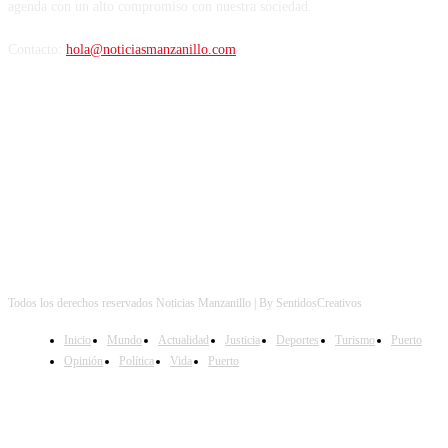
agenda con un alto compromiso con nuestra sociedad.
Contacto:
hola@noticiasmanzanillo.com
Síguenos
Todos los derechos reservados Noticias Manzanillo | By SentidosCreativos
Inicio
Mundo
Actualidad
Justicia
Deportes
Turismo
Puerto
Opinión
Política
Vida
Puerto