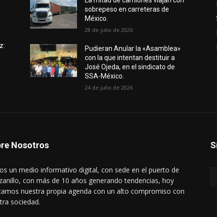
e
La mitad de camiones viajan con
sobrepeso en carreteras de
México.
28 de julio de 2026
z:
Pudieran Anular la «Asamblea»
con la que intentan destituir a
José Ojeda, en el sindicato de
SSA-México.
24 de julio de 2026
re Nosotros
S
s un medio informativo digital, con sede en el puerto de
anillo, con más de 10 años generando tendencias, hoy
amos nuestra propia agenda con un alto compromiso con
tra sociedad.