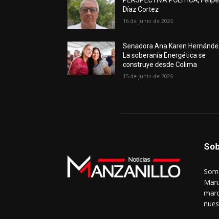
PERSPECTIVA POLÍTICA, Felip
Díaz Cortez
16 de junio de 2026
Senadora Ana Karen Hernánde
La soberanía Energética se
construye desde Colima
15 de junio de 2026
Sob
Somo
Manz
marc
nues