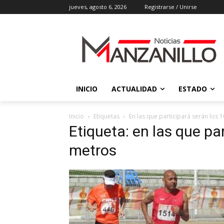
jueves, agosto 6, 2026
Registrarse / Unirse
INICIO
ACTUALIDAD
ESTADO
Inicio
Etiquetas
En las que participará serán los 
Etiqueta: en las que pa
metros