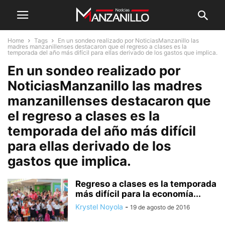
Home
Tags
En un sondeo realizado por NoticiasManzanillo las
madres manzanillenses destacaron que el regreso a clases es la
temporada del año más difícil para ellas derivado de los gastos que implica.
En un sondeo realizado por
NoticiasManzanillo las madres
manzanillenses destacaron que
el regreso a clases es la
temporada del año más difícil
para ellas derivado de los
gastos que implica.
Regreso a clases es la temporada
más difícil para la economía...
Krystel Noyola
-
19 de agosto de 2016