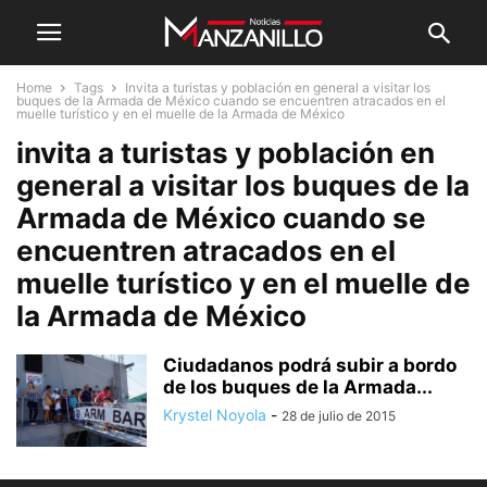
Home
Tags
Invita a turistas y población en general a visitar los
buques de la Armada de México cuando se encuentren atracados en el
muelle turístico y en el muelle de la Armada de México
invita a turistas y población en
general a visitar los buques de la
Armada de México cuando se
encuentren atracados en el
muelle turístico y en el muelle de
la Armada de México
Ciudadanos podrá subir a bordo
de los buques de la Armada...
Krystel Noyola
-
28 de julio de 2015