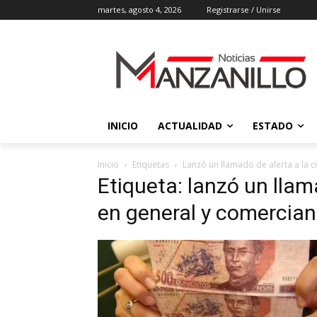
martes, agosto 4, 2026
Registrarse / Unirse
INICIO
ACTUALIDAD
ESTADO
Inicio
Etiquetas
Lanzó un llamado de alerta a la 
Etiqueta: lanzó un llam
en general y comercian