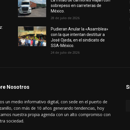
e
La mitad de camiones viajan con
sobrepeso en carreteras de
México.
28 de julio de 2026
z:
Pudieran Anular la «Asamblea»
con la que intentan destituir a
José Ojeda, en el sindicato de
SSA-México.
24 de julio de 2026
re Nosotros
S
s un medio informativo digital, con sede en el puerto de
anillo, con más de 10 años generando tendencias, hoy
amos nuestra propia agenda con un alto compromiso con
tra sociedad.