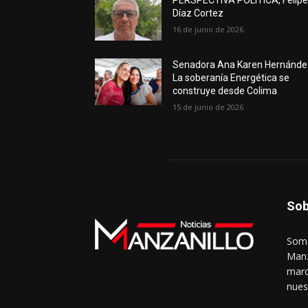
PERSPECTIVA POLÍTICA, Felip
Díaz Cortez
16 de junio de 2026
Senadora Ana Karen Hernánde
La soberanía Energética se
construye desde Colima
15 de junio de 2026
Sob
Somo
Manz
marc
nues