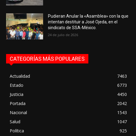
Pudieran Anular la «Asamblea» con la que
intentan destituir a José Ojeda, en el
sindicato de SSA-México.
24 de julio de 2026
CATEGORÍAS MÁS POPULARES
Actualidad
7463
Estado
6773
Justicia
4450
Portada
2042
Nacional
1543
Salud
1047
Política
925