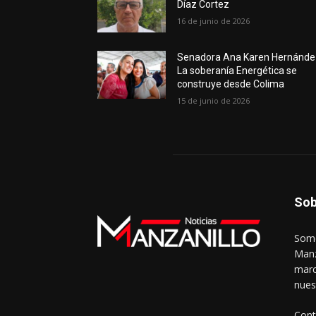
Díaz Cortez
16 de junio de 2026
Senadora Ana Karen Hernánde
La soberanía Energética se
construye desde Colima
15 de junio de 2026
Sob
Somo
Manz
marc
nues
Cont