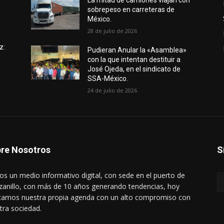
e
La mitad de camiones viajan con
sobrepeso en carreteras de
México.
28 de julio de 2026
z:
Pudieran Anular la «Asamblea»
con la que intentan destituir a
José Ojeda, en el sindicato de
SSA-México.
24 de julio de 2026
re Nosotros
S
s un medio informativo digital, con sede en el puerto de
anillo, con más de 10 años generando tendencias, hoy
amos nuestra propia agenda con un alto compromiso con
tra sociedad.