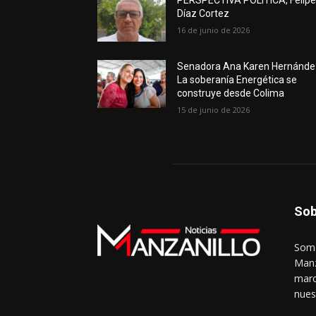
PERSPECTIVA POLÍTICA, Felip
Díaz Cortez
16 de junio de 2026
Senadora Ana Karen Hernánde
La soberanía Energética se
construye desde Colima
15 de junio de 2026
Sob
Somo
Manz
marc
nues