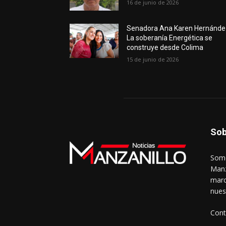
16 de junio de 2026
Senadora Ana Karen Hernánde
La soberanía Energética se
construye desde Colima
15 de junio de 2026
Sob
Somo
Manz
marc
nues
Cont