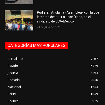
Pudieran Anular la «Asamblea» con la que
intentan destituir a José Ojeda, en el
sindicato de SSA-México.
24 de julio de 2026
CATEGORÍAS MÁS POPULARES
Actualidad
7467
Estado
6779
Justicia
4454
Portada
2046
Nacional
1544
Salud
1049
Política
925