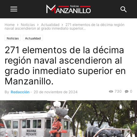
Home
Noticias
Actualidad
271 elementos de la décima región
naval ascendieron al grado inmediato superior...
Noticias
Actualidad
271 elementos de la décima
región naval ascendieron al
grado inmediato superior en
Manzanillo.
730
0
By
Redacción
-
20 de noviembre de 2024