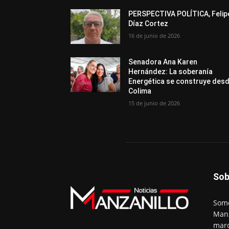
PERSPECTIVA POLÍTICA, Felip
Díaz Cortez
16 de junio de 2026
Senadora Ana Karen
Hernández: La soberanía
Energética se construye des
Colima
15 de junio de 2026
Sob
Somo
Manz
marc