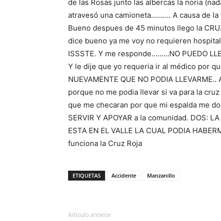
de las Rosas junto las albercas la noria (nad
atravesó una camioneta………. A causa de la f
Bueno despues de 45 minutos llego la CRUZ
dice bueno ya me voy no requieren hospita
ISSSTE. Y me responde………NO PUEDO LL
Y le dije que yo requeria ir al médico por
NUEVAMENTE QUE NO PODIA LLEVARME.. Al c
porque no me podia llevar si va para la cruz
que me checaran por que mi espalda me 
SERVIR Y APOYAR a la comunidad. DOS: L
ESTA EN EL VALLE LA CUAL PODIA HABER
funciona la Cruz Roja
ETIQUETAS
Accidente
Manzanillo
Artículo anterior