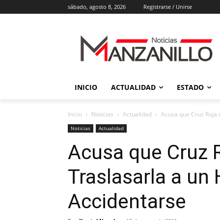
sábado, agosto 8, 2026
Registrarse / Unirse
INICIO
ACTUALIDAD
ESTADO
Inicio
Noticias
Actualidad
Acusa que Cruz Roja n
Noticias
Actualidad
Acusa que Cruz R
Traslasarla a un
Accidentarse