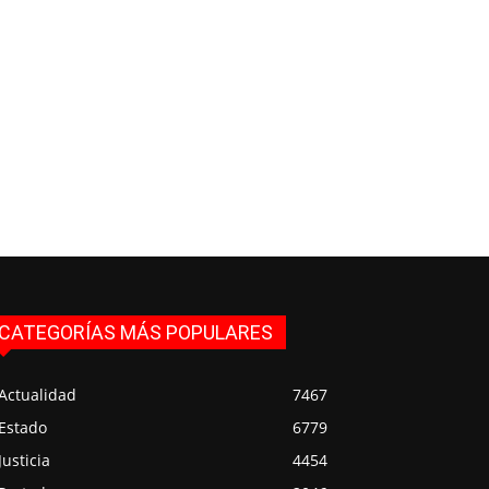
CATEGORÍAS MÁS POPULARES
Actualidad
7467
Estado
6779
Justicia
4454