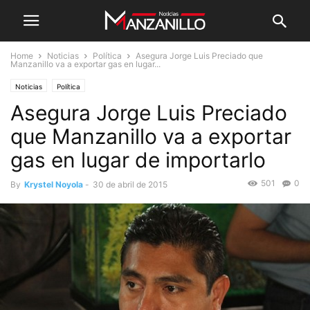
Home
Noticias
Política
Asegura Jorge Luis Preciado que
Manzanillo va a exportar gas en lugar...
Noticias
Política
Asegura Jorge Luis Preciado
que Manzanillo va a exportar
gas en lugar de importarlo
501
0
By
Krystel Noyola
-
30 de abril de 2015