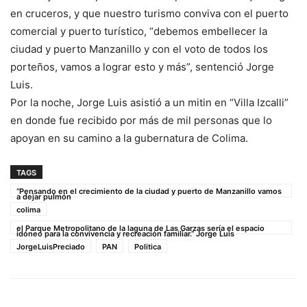
en cruceros, y que nuestro turismo conviva con el puerto
comercial y puerto turístico, “debemos embellecer la
ciudad y puerto Manzanillo y con el voto de todos los
porteños, vamos a lograr esto y más”, sentenció Jorge
Luis.
Por la noche, Jorge Luis asistió a un mitin en “Villa Izcalli”
en donde fue recibido por más de mil personas que lo
apoyan en su camino a la gubernatura de Colima.
TAGS
“Pensando en el crecimiento de la ciudad y puerto de Manzanillo vamos
a dejar pulmón
colima
el Parque Metropolitano de la laguna de Las Garzas sería el espacio
idóneo para la convivencia y recreación familiar.” Jorge Luis
JorgeLuisPreciado
PAN
Politica