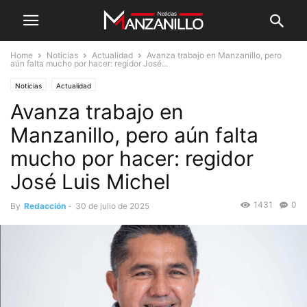
Home
Noticias
Actualidad
Avanza trabajo en Manzanillo, pero
aún falta mucho por hacer: regidor José...
Noticias
Actualidad
Avanza trabajo en
Manzanillo, pero aún falta
mucho por hacer: regidor
José Luis Michel
1431
0
By
Redacción
-
30 de julio de 2025