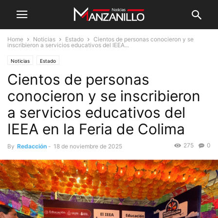
Home
Noticias
Estado
Cientos de personas conocieron y se
inscribieron a servicios educativos del IEEA...
Noticias
Estado
Cientos de personas
conocieron y se inscribieron
a servicios educativos del
IEEA en la Feria de Colima
275
0
By
Redacción
-
18 de noviembre de 2025