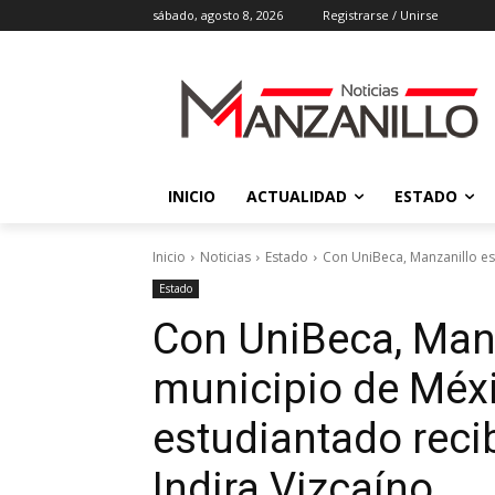
sábado, agosto 8, 2026
Registrarse / Unirse
INICIO
ACTUALIDAD
ESTADO
Inicio
Noticias
Estado
Con UniBeca, Manzanillo es
Estado
Con UniBeca, Manz
municipio de Méxi
estudiantado reci
Indira Vizcaíno