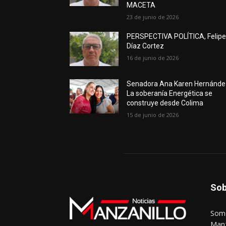
MACETA
23 de junio de 2026
PERSPECTIVA POLÍTICA, Felip
Díaz Cortez
16 de junio de 2026
Senadora Ana Karen Hernánde
La soberanía Energética se
construye desde Colima
15 de junio de 2026
Sob
Somo
Manz