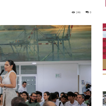
246
0