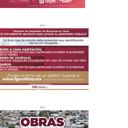
- Ads -
- Ads -