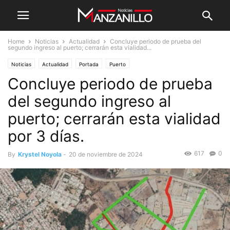
Home
Noticias
Actualidad
Concluye periodo de prueba del
segundo ingreso al puerto; cerrarán esta vialidad...
Noticias
Actualidad
Portada
Puerto
Concluye periodo de prueba
del segundo ingreso al
puerto; cerrarán esta vialidad
por 3 días.
617
0
By
Krystel Noyola
-
20 de noviembre de 2024