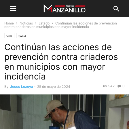
Home
Noticias
Estado
Continúan las acciones de prevención
contra criaderos en municipios con mayor incidencia
Vida
Salud
Continúan las acciones de
prevención contra criaderos
en municipios con mayor
incidencia
942
0
By
Jesus Lozoya
-
25 de mayo de 2024