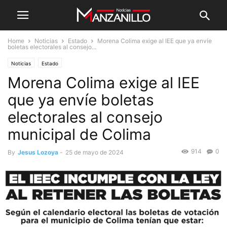
Home
Noticias
Estado
Morena Colima exige al IEE que ya envíe
boletas electorales al consejo...
Noticias
Estado
Morena Colima exige al IEE
que ya envíe boletas
electorales al consejo
municipal de Colima
914
0
By
Jesus Lozoya
-
25 de mayo de 2024