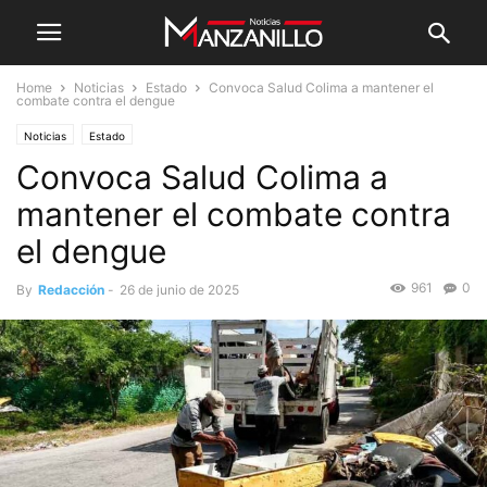
Home
Noticias
Estado
Convoca Salud Colima a mantener el
combate contra el dengue
Noticias
Estado
Convoca Salud Colima a
mantener el combate contra
el dengue
961
0
By
Redacción
-
26 de junio de 2025