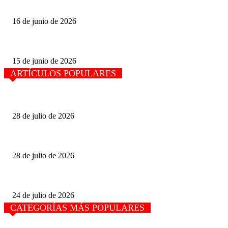
PERSPECTIVA POLÍTICA, Felipe Díaz Cortez
16 de junio de 2026
Senadora Ana Karen Hernández: La soberanía Energética se construye des
15 de junio de 2026
ARTÍCULOS POPULARES
El movimiento de carga en el primer semestre creció 4.9% en el puerto de
28 de julio de 2026
La mitad de camiones viajan con sobrepeso en carreteras de México.
28 de julio de 2026
Pudieran Anular la «Asamblea» con la que intentan destituir a José Ojeda,
24 de julio de 2026
CATEGORÍAS MÁS POPULARES