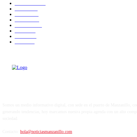
Actualidad
7465
Estado
6774
Justicia
4453
Portada
2043
Nacional
1543
Salud
1048
Política
925
Puerto
867
Sobre Nosotros
Somos un medio informativo digital, con sede en el puerto de Manzanillo, c
generando tendencias, hoy marcamos nuestra propia agenda con un alto comp
sociedad.
Contacto:
hola@noticiasmanzanillo.com