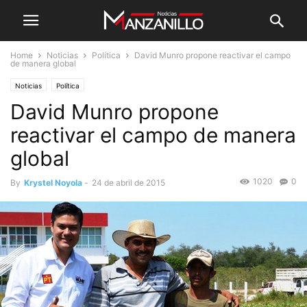
Home
Noticias
Política
David Munro propone reactivar el campo
de manera global
Noticias
Política
David Munro propone
reactivar el campo de manera
global
1020
0
By
Krystel Noyola
-
24 de abril de 2015