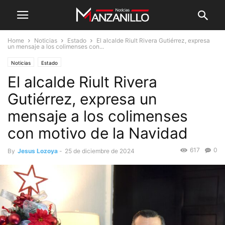
Home
Noticias
Estado
El alcalde Riult Rivera Gutiérrez, expresa
un mensaje a los colimenses con...
Noticias
Estado
El alcalde Riult Rivera
Gutiérrez, expresa un
mensaje a los colimenses
con motivo de la Navidad
617
0
By
Jesus Lozoya
-
25 de diciembre de 2024