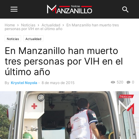
Home
Noticias
Actualidad
En Manzanillo han muerto tres
personas por VIH en el último año
Noticias
Actualidad
En Manzanillo han muerto
tres personas por VIH en el
último año
520
0
By
Krystel Noyola
-
8 de mayo de 2015