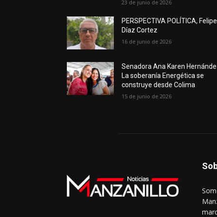
23 de junio de 2026
PERSPECTIVA POLÍTICA, Felip
Díaz Cortez
16 de junio de 2026
Senadora Ana Karen Hernánde
La soberanía Energética se
construye desde Colima
15 de junio de 2026
Sob
Somo
Manz
marc