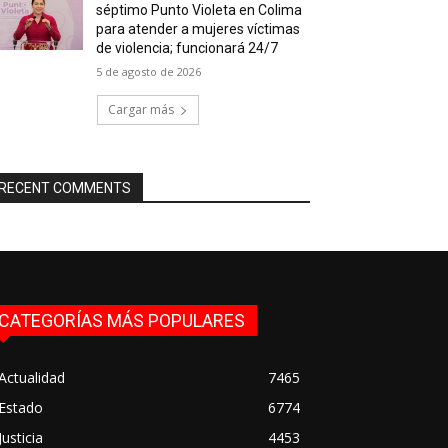
séptimo Punto Violeta en Colima
para atender a mujeres víctimas
de violencia; funcionará 24/7
5 de agosto de 2026
Cargar más
RECENT COMMENTS
CATEGORÍAS MÁS POPULARES
Actualidad
7465
Estado
6774
Justicia
4453