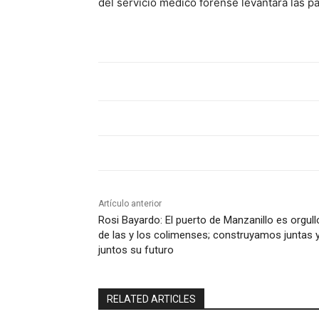
del servicio médico forense levantara las p
Artículo anterior
Rosi Bayardo: El puerto de Manzanillo es orgull
de las y los colimenses; construyamos juntas 
juntos su futuro
RELATED ARTICLES