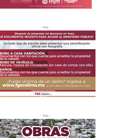
- Ads -
- Ads -