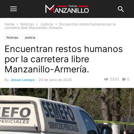
Home
Noticias
Justicia
Encuentran restos humanos por la
carretera libre Manzanillo-Armería.
Noticias
Justicia
Encuentran restos humanos
por la carretera libre
Manzanillo-Armería.
2330
0
By
Jesus Lozoya
-
24 de junio de 2025