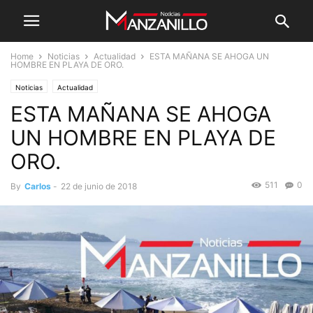
Home
Noticias
Actualidad
ESTA MAÑANA SE AHOGA UN
HOMBRE EN PLAYA DE ORO.
Noticias
Actualidad
ESTA MAÑANA SE AHOGA
UN HOMBRE EN PLAYA DE
ORO.
511
0
By
Carlos
-
22 de junio de 2018