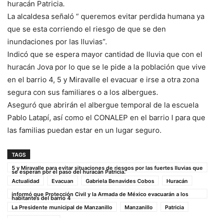
huracán Patricia.
La alcaldesa señaló “ queremos evitar perdida humana ya
que se esta corriendo el riesgo de que se den
inundaciones por las lluvias”.
Indicó que se espera mayor cantidad de lluvia que con el
huracán Jova por lo que se le pide a la población que vive
en el barrio 4, 5 y Miravalle el evacuar e irse a otra zona
segura con sus familiares o a los albergues.
Aseguró que abrirán el albergue temporal de la escuela
Pablo Latapí, así como el CONALEP en el barrio I para que
las familias puedan estar en un lugar seguro.
TAGS
5 y Miravalle para evitar situaciones de riesgos por las fuertes lluvias que
se esperan por el paso del huracán Patricia.
Actualidad
Evacuan
Gabriela Benavides Cobos
Huracán
informó que Protección Civil y la Armada de México evacuarán a los
habitantes del barrio 4
La Presidente municipal de Manzanillo
Manzanillo
Patricia