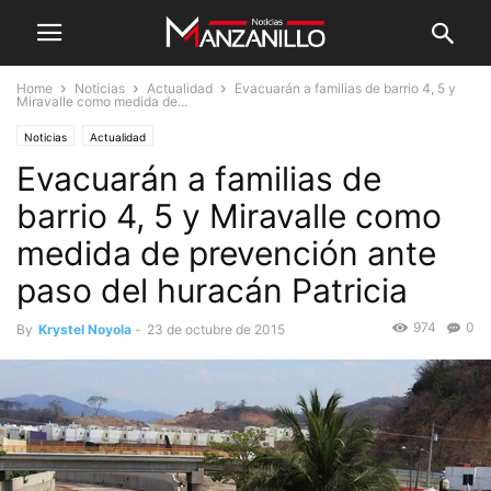
Home
Noticias
Actualidad
Evacuarán a familias de barrio 4, 5 y
Miravalle como medida de...
Noticias
Actualidad
Evacuarán a familias de
barrio 4, 5 y Miravalle como
medida de prevención ante
paso del huracán Patricia
974
0
By
Krystel Noyola
-
23 de octubre de 2015