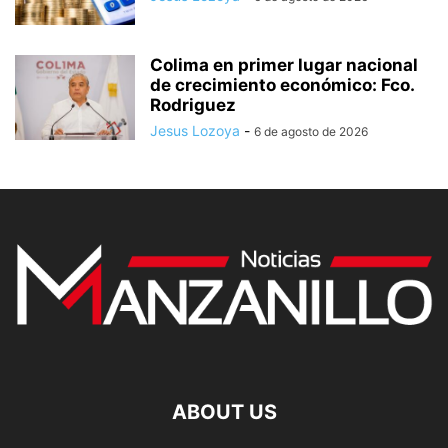
Colima en primer lugar nacional
de crecimiento económico: Fco.
Rodriguez
Jesus Lozoya
-
6 de agosto de 2026
ABOUT US