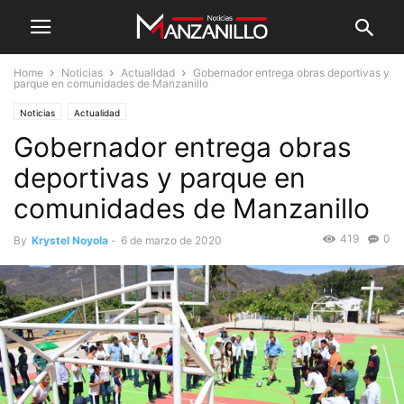
Home
Noticias
Actualidad
Gobernador entrega obras deportivas y
parque en comunidades de Manzanillo
Noticias
Actualidad
Gobernador entrega obras
deportivas y parque en
comunidades de Manzanillo
419
0
By
Krystel Noyola
-
6 de marzo de 2020