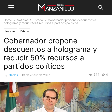
Home
Noticias
Estado
Gobernador propone descuentos a
holograma y reducir 50% recursos a partidos políticos
Noticias
Estado
Gobernador propone
descuentos a holograma y
reducir 50% recursos a
partidos políticos
544
0
By
Carlos
-
13 de enero de 2017