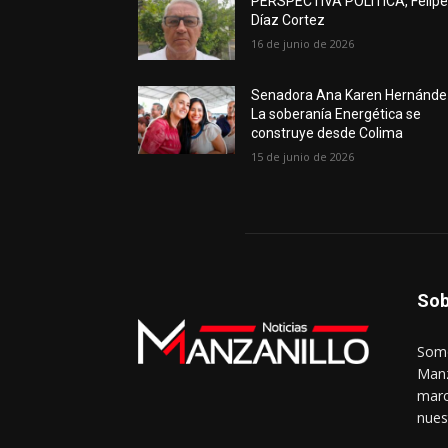
PERSPECTIVA POLÍTICA, Felip
Díaz Cortez
16 de junio de 2026
Senadora Ana Karen Hernánde
La soberanía Energética se
construye desde Colima
15 de junio de 2026
Sob
Somo
Manz
marc
nues