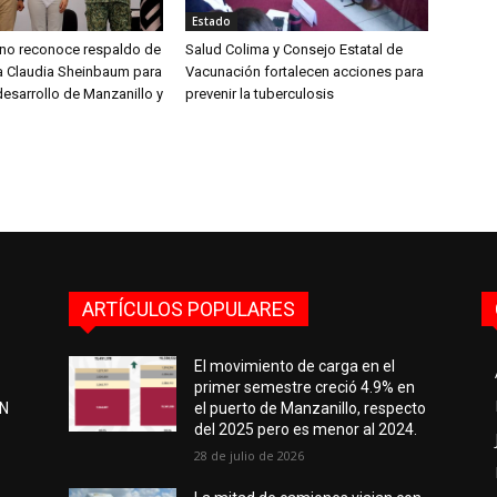
Estado
aíno reconoce respaldo de
Salud Colima y Consejo Estatal de
ta Claudia Sheinbaum para
Vacunación fortalecen acciones para
desarrollo de Manzanillo y
prevenir la tuberculosis
ARTÍCULOS POPULARES
El movimiento de carga en el
primer semestre creció 4.9% en
EN
el puerto de Manzanillo, respecto
del 2025 pero es menor al 2024.
28 de julio de 2026