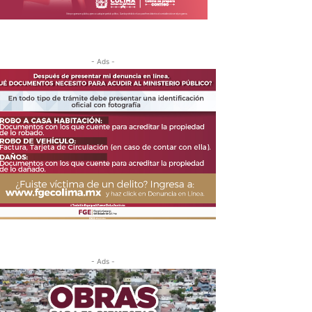
- Ads -
- Ads -