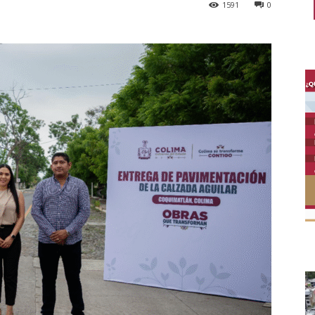
1591
0