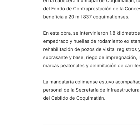
en la cabecera municipal de Coquimatlán, c
del Fondo de Contraprestación de la Conces
beneficia a 20 mil 837 coquimatlenses.
En esta obra, se intervinieron 1.8 kilómetro
empedrado y huellas de rodamiento existente
rehabilitación de pozos de visita, registros
subrasante y base, riego de impregnación, li
marcas peatonales y delimitación de carrile
La mandataria colimense estuvo acompañada 
personal de la Secretaría de Infraestructur
del Cabildo de Coquimatlán.