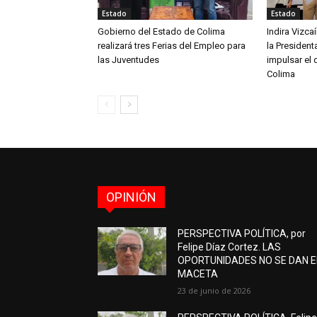
Estado
Estado
Gobierno del Estado de Colima
Indira Vizc
realizará tres Ferias del Empleo para
la Presiden
las Juventudes
impulsar el 
Colima
OPINIÓN
PERSPECTIVA POLÍTICA, por
Felipe Díaz Cortez. LAS
OPORTUNIDADES NO SE DAN 
MACETA
23 de junio de 2026