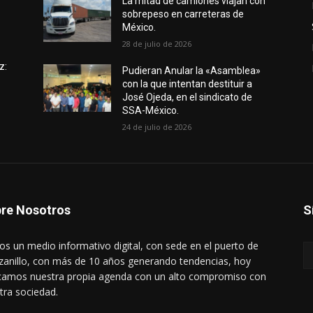
e
La mitad de camiones viajan con
sobrepeso en carreteras de
México.
28 de julio de 2026
z:
Pudieran Anular la «Asamblea»
con la que intentan destituir a
José Ojeda, en el sindicato de
SSA-México.
24 de julio de 2026
re Nosotros
S
s un medio informativo digital, con sede en el puerto de
anillo, con más de 10 años generando tendencias, hoy
amos nuestra propia agenda con un alto compromiso con
tra sociedad.