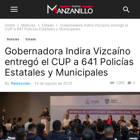
Home
Noticias
Estado
Gobernadora Indira Vizcaíno entregó el
CUP a 641 Policías Estatales y Municipales
Noticias
Estado
Gobernadora Indira Vizcaíno
entregó el CUP a 641 Policías
Estatales y Municipales
1265
0
By
Redacción
-
14 de agosto de 2025