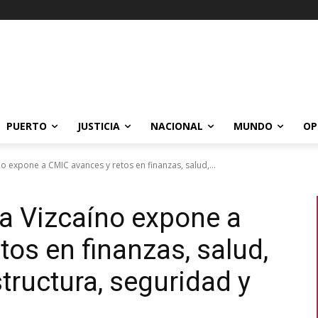
PUERTO
JUSTICIA
NACIONAL
MUNDO
OP
 expone a CMIC avances y retos en finanzas, salud,...
a Vizcaíno expone a
os en finanzas, salud,
tructura, seguridad y