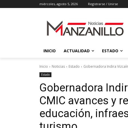
miércoles, agosto 5, 2026
Registrarse / Unirse
INICIO
ACTUALIDAD
ESTADO
Inicio
Noticias
Estado
Gobernadora Indira Vizcaíno
Estado
Gobernadora Indir
CMIC avances y ret
educación, infraes
turismo