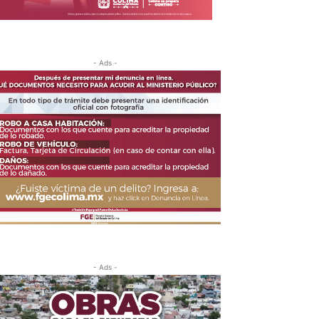
- Ads -
- Ads -