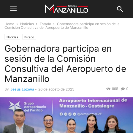
Home
Noticias
Estado
Gobernadora participa en sesión de la
Comisión Consultiva del Aeropuerto de Manzanillo
Noticias
Estado
Gobernadora participa en
sesión de la Comisión
Consultiva del Aeropuerto de
Manzanillo
995
0
By
Jesus Lozoya
-
26 de agosto de 2025