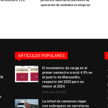
o económico: Fco.
jurídica a taxistas en permisos de
operación de unidades ecológicas
ARTÍCULOS POPULARES
El movimiento de carga en el
primer semestre creció 4.9% en
EN
el puerto de Manzanillo,
respecto del 2025 pero es
menor al 2024.
28 de julio de 2026
e
La mitad de camiones viajan
con sobrepeso en carreteras