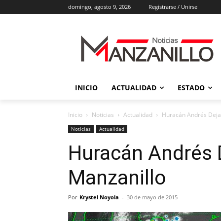
domingo, agosto 9, 2026
Registrarse / Unirse
INICIO
ACTUALIDAD
ESTADO
Inicio
Noticias
Actualidad
Huracán Andrés Deja 
Noticias
Actualidad
Huracán Andrés D
Manzanillo
Por
Krystel Noyola
-
30 de mayo de 2015