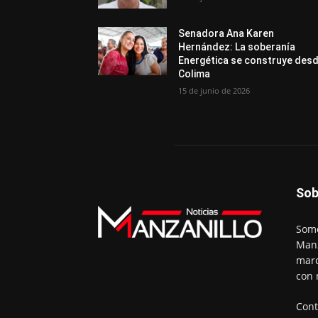
Senadora Ana Karen
Hernández: La soberanía
Energética se construye des
Colima
15 de junio de 2026
Sob
Somo
Manz
marc
con 
Cont