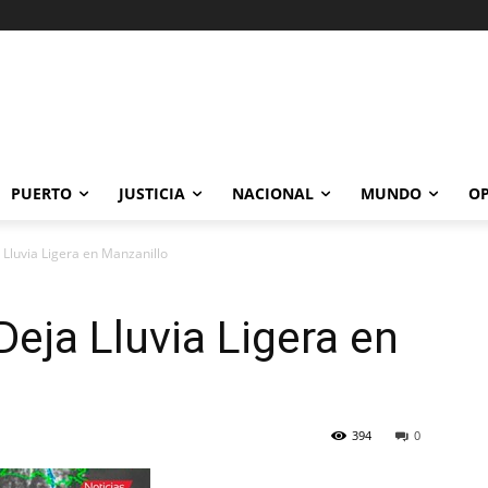
PUERTO
JUSTICIA
NACIONAL
MUNDO
OP
Lluvia Ligera en Manzanillo
eja Lluvia Ligera en
394
0