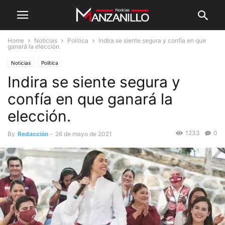
Home
Noticias
Política
Indira se siente segura y confía en que
ganará la elección.
Noticias
Política
Indira se siente segura y
confía en que ganará la
elección.
1233
0
By
Redacción
-
26 de mayo de 2021