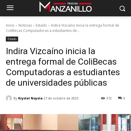
Inicio
Noticias
Estado
Indira Vizcaíno inicia la entrega formal de
ColiBecas Computadoras a estudiantes de...
Estado
Indira Vizcaíno inicia la
entrega formal de ColiBecas
Computadoras a estudiantes
de universidades públicas
By
Krystel Noyola
27 de octubre de 2025
372
0