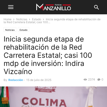
Home
Noticias
Estado
Inicia segunda etapa de rehabilitación de
la Red Carretera Estatal; casi 100...
Noticias
Estado
Inicia segunda etapa de
rehabilitación de la Red
Carretera Estatal; casi 100
mdp de inversión: Indira
Vizcaíno
2374
0
By
Redacción
-
15 de julio de 2025