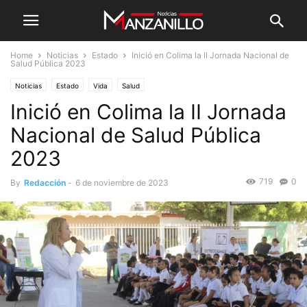
Home
Noticias
Estado
Inició en Colima la II Jornada Nacional de
Salud Pública 2023
Noticias
Estado
Vida
Salud
Inició en Colima la II Jornada
Nacional de Salud Pública
2023
719
0
By
Redacción
-
6 de noviembre de 2023