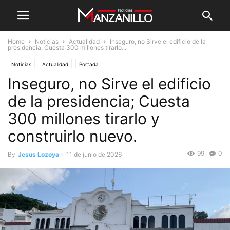
Home
Noticias
Actualidad
Inseguro, no Sirve el edificio de la
presidencia; Cuesta 300 millones tirarlo...
Noticias
Actualidad
Portada
Inseguro, no Sirve el edificio
de la presidencia; Cuesta
300 millones tirarlo y
construirlo nuevo.
99
0
By
Jesus Lozoya
-
11 de junio de 2026