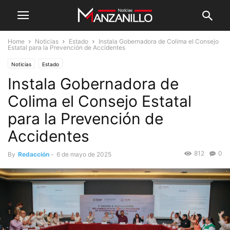
Home
Noticias
Estado
Instala Gobernadora de Colima el Consejo
Estatal para la Prevención de Accidentes
Noticias
Estado
Instala Gobernadora de
Colima el Consejo Estatal
para la Prevención de
Accidentes
812
0
By
Redacción
-
6 de mayo de 2025