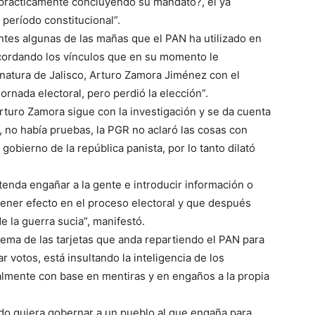
 prácticamente concluyendo su mandato?, el ya
u período constitucional”.
ntes algunas de las mañas que el PAN ha utilizado en
cordando los vínculos que en su momento le
rnatura de Jalisco, Arturo Zamora Jiménez con el
jornada electoral, pero perdió la elección”.
turo Zamora sigue con la investigación y se da cuenta
, no había pruebas, la PGR no aclaró las cosas con
bierno de la república panista, por lo tanto dilató
enda engañar a la gente e introducir información o
ener efecto en el proceso electoral y que después
 la guerra sucia”, manifestó.
 tema de las tarjetas que anda repartiendo el PAN para
r votos, está insultando la inteligencia de los
lmente con base en mentiras y en engaños a la propia
ido quiera gobernar a un pueblo al que engaña para