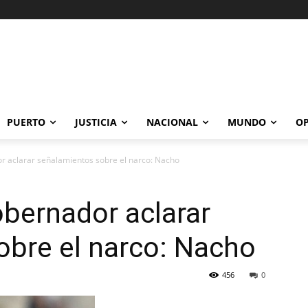
PUERTO
JUSTICIA
NACIONAL
MUNDO
OP
r aclarar señalamientos sobre el narco: Nacho
bernador aclarar
obre el narco: Nacho
456
0