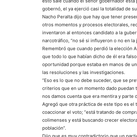
esto sale cuando el señor gobernador está
gobernó, el ya ejerció casi la totalidad de s
Nacho Peralta dijo que hay que tener prese
otros momentos y procesos electorales, re
inventaron al entonces candidato a la gube
narcotráfico, “no sé si influyeron o no en la 
Remembró que cuando perdió la elección Ar
que todo lo que habían dicho de él era falso
oportunidad porque estaba en manos de un go
las resoluciones y las investigaciones.
“Eso es lo que no debe suceder, que se pret
criterios que en un momento dado puedan t
nos damos cuenta que era mentira y parte de
Agregó que otra práctica de este tipo es el
coaccionar el voto; “está tratando de compra
colimenses y está buscando crecer electora
población”.
Dijo que es muy contradictorio que un part