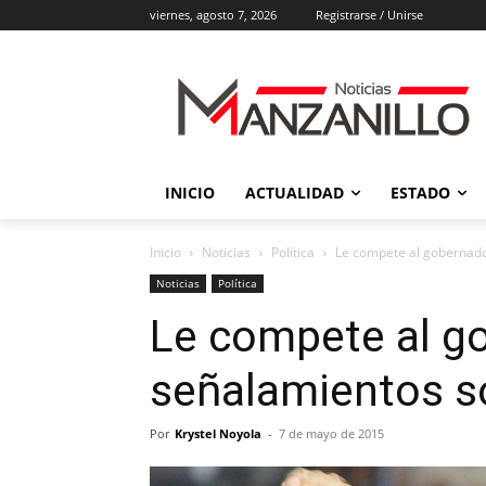
viernes, agosto 7, 2026
Registrarse / Unirse
INICIO
ACTUALIDAD
ESTADO
Inicio
Noticias
Política
Le compete al gobernado
Noticias
Política
Le compete al go
señalamientos s
Por
Krystel Noyola
-
7 de mayo de 2015