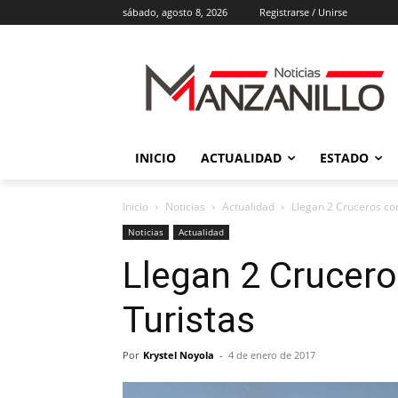
sábado, agosto 8, 2026
Registrarse / Unirse
INICIO
ACTUALIDAD
ESTADO
Inicio
Noticias
Actualidad
Llegan 2 Cruceros co
Noticias
Actualidad
Llegan 2 Crucero
Turistas
Por
Krystel Noyola
-
4 de enero de 2017