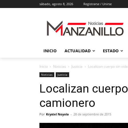
sábado, agosto 8, 2026
Registrarse / Unirse
INICIO
ACTUALIDAD
ESTADO
Inicio
Noticias
Justicia
Localizan cuerpo sin vid
Noticias
Justicia
Localizan cuerpo
camionero
Por
Krystel Noyola
-
28 de septiembre de 2015