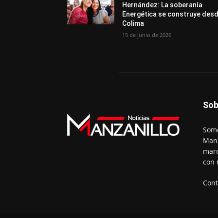
Hernández: La soberanía
Energética se construye des
Colima
15 de junio de 2026
Sob
Somo
Manz
marc
con 
Cont