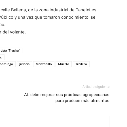
calle Ballena, de la zona industrial de Tapeixtles.
Público y una vez que tomaron conocimiento, se
po.
 del volante.
tista “Trucka”
s.
e domingo
Justicia
Manzanillo
Muerto
Trailero
Artículo siguiente
AL debe mejorar sus prácticas agropecuarias
para producir más alimentos