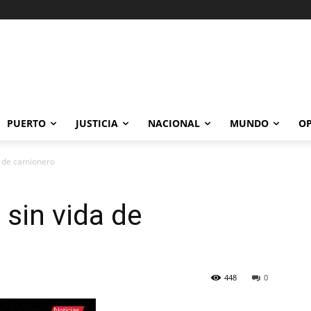
PUERTO
JUSTICIA
NACIONAL
MUNDO
OP
a de camionero
 sin vida de
448
0