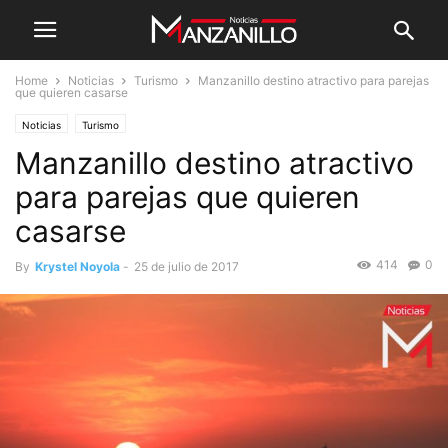
Home
Noticias
Turismo
Manzanillo destino atractivo para parejas
que quieren casarse
Noticias
Turismo
Manzanillo destino atractivo
para parejas que quieren
casarse
414
0
By
Krystel Noyola
-
25 de julio de 2017