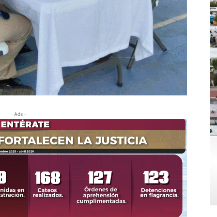
- Ads -