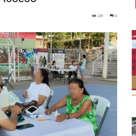
229
0