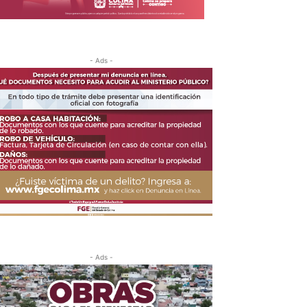
- Ads -
- Ads -