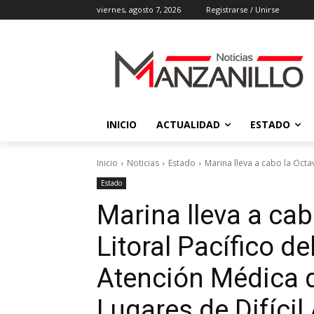
viernes, agosto 7, 2026
Registrarse / Unirse
INICIO
ACTUALIDAD
ESTADO
Inicio
Noticias
Estado
Marina lleva a cabo la Octav
Estado
Marina lleva a ca
Litoral Pacífico d
Atención Médica 
Lugares de Difícil