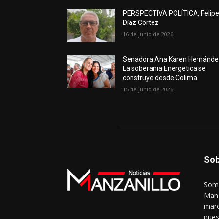
PERSPECTIVA POLÍTICA, Felip
Díaz Cortez
16 de junio de 2026
Senadora Ana Karen Hernánde
La soberanía Energética se
construye desde Colima
15 de junio de 2026
Sob
Somo
Manz
marc
nues