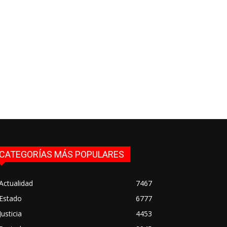
CATEGORÍAS MÁS POPULARES
Actualidad
7467
Estado
6777
Justicia
4453