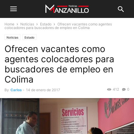
Home
Noticias
Estado
Ofrecen vacantes como agentes
colocadores para buscadores de empleo en Colima
Noticias
Estado
Ofrecen vacantes como
agentes colocadores para
buscadores de empleo en
Colima
412
0
By
Carlos
-
14 de enero de 2017