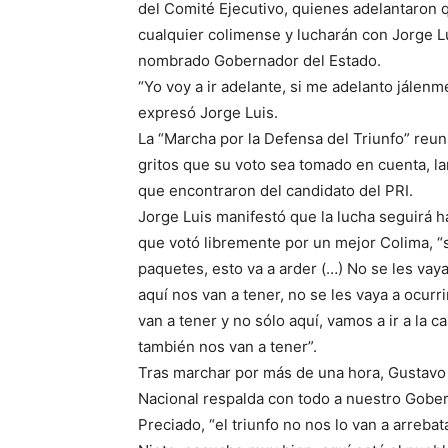
del Comité Ejecutivo, quienes adelantaron 
cualquier colimense y lucharán con Jorge Lu
nombrado Gobernador del Estado.
“Yo voy a ir adelante, si me adelanto jálen
expresó Jorge Luis.
La “Marcha por la Defensa del Triunfo” reun
gritos que su voto sea tomado en cuenta, l
que encontraron del candidato del PRI.
Jorge Luis manifestó que la lucha seguirá h
que votó libremente por un mejor Colima, “si
paquetes, esto va a arder (…) No se les vay
aquí nos van a tener, no se les vaya a ocurri
van a tener y no sólo aquí, vamos a ir a la 
también nos van a tener”.
Tras marchar por más de una hora, Gustavo M
Nacional respalda con todo a nuestro Gober
Preciado, “el triunfo no nos lo van a arreba