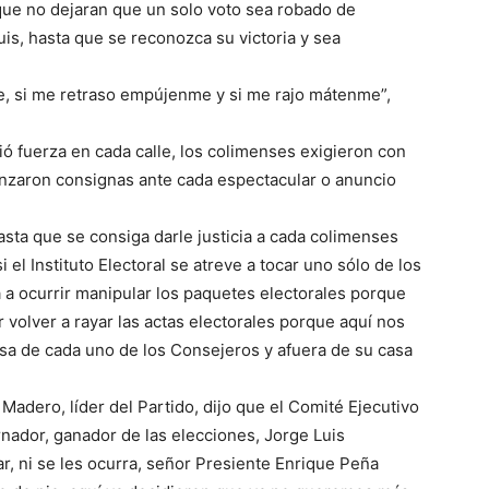
que no dejaran que un solo voto sea robado de
is, hasta que se reconozca su victoria y sea
me, si me retraso empújenme y si me rajo mátenme”,
ió fuerza en cada calle, los colimenses exigieron con
anzaron consignas ante cada espectacular o anuncio
asta que se consiga darle justicia a cada colimenses
 el Instituto Electoral se atreve a tocar uno sólo de los
a a ocurrir manipular los paquetes electorales porque
r volver a rayar las actas electorales porque aquí nos
casa de cada uno de los Consejeros y afuera de su casa
adero, líder del Partido, dijo que el Comité Ejecutivo
nador, ganador de las elecciones, Jorge Luis
tar, ni se les ocurra, señor Presiente Enrique Peña