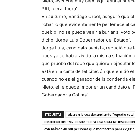
Nieto, escuche muy bien, aquí está el pueb
PRI, fuera, fuera”.
En su turno, Santiago Creel, aseguró que e
robar lo que evidentemente pertenece al can
pueblo, no se puede venir a burlar al voto 
dicho, Jorge Luis Gobernador del Estado”.
Jorge Luis, candidato panista, repudió que 
pues ya se había vivido la misma situación c
que prueba del robo que quieren ejecutar lo
está en la carta de felicitación que emitió 
cuando no es el ganador de la contienda elec
Nieto, él le puede imponer un candidato al
Gobernador a Colima”
ETIQUETAS
alzaron la voz denunciando “repudio total a
candidato del PAN; desde Piedra Lisa hasta las instalacion
con más de 40 mil personas que marcharon para exigir que