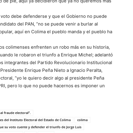
lo de pie, aquí ya decidieron que ya no queremos más
l voto debe defenderse y que el Gobierno no puede
didato del PAN, “no se puede venir a burlar al
popular, aquí en Colima el pueblo manda y el pueblo ha
los colimenses enfrenten un robo más en su historia,
uando le robaron el triunfo a Enrique Michel; adelantó
s integrantes del Partido Revolucionario Institucional
el Presidente Enrique Peña Nieto a Ignacio Peralta,
toral, “yo le quiero decir algo al presidente Peña
 PRI, pero lo que no puede hacernos es imponer un
l fraude electoral”.
es del Instituto Electoral del Estado de Colima
colima
 su voto cuente y defender el triunfo de Jorge Luis