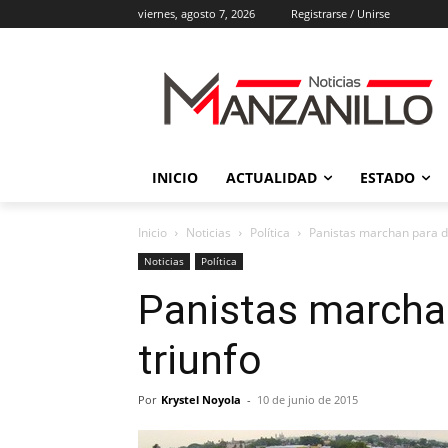
viernes, agosto 7, 2026
Registrarse / Unirse
INICIO
ACTUALIDAD
ESTADO
Inicio
Noticias
Política
Panistas marchan para de
Noticias
Política
Panistas marchan
triunfo
Por
Krystel Noyola
-
10 de junio de 2015