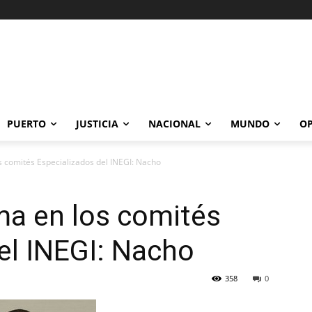
PUERTO
JUSTICIA
NACIONAL
MUNDO
OP
os comités Especializados del INEGI: Nacho
ima en los comités
el INEGI: Nacho
358
0