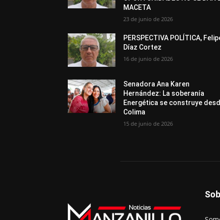
MACETA
23 de junio de 2026
PERSPECTIVA POLÍTICA, Felip
Díaz Cortez
16 de junio de 2026
Senadora Ana Karen
Hernández: La soberanía
Energética se construye des
Colima
15 de junio de 2026
Sob
Somo