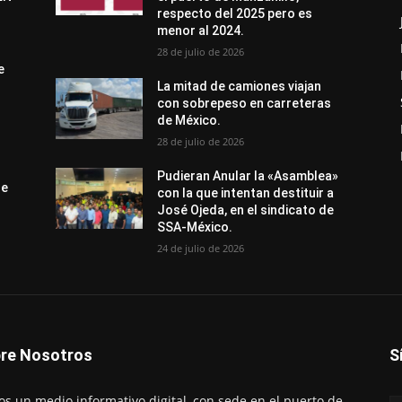
respecto del 2025 pero es
menor al 2024.
28 de julio de 2026
e
La mitad de camiones viajan
con sobrepeso en carreteras
de México.
28 de julio de 2026
Pudieran Anular la «Asamblea»
de
con la que intentan destituir a
José Ojeda, en el sindicato de
SSA-México.
24 de julio de 2026
re Nosotros
S
s un medio informativo digital, con sede en el puerto de