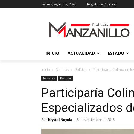
viernes, agosto 7, 2026
Registrarse / Unirse
INICIO
ACTUALIDAD
ESTADO
Inicio
Noticias
Política
Participaría Colima en l
Noticias
Política
Participaría Col
Especializados d
Por
Krystel Noyola
-
5 de septiembre de 2015